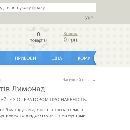
УКР
0
Кошик:
0
грн.
товар(ів)
ПРИВОДИ
ЦІНА
КОМУ
ар
Наступний товар →
ітів Лимонад
УЙТЕ З ОПЕРАТОРОМ ПРО НАЯВНІСТЬ.
а з 5 макарунами, жовтою хризантемою
кущовою трояндою і суцвіттями еустоми.