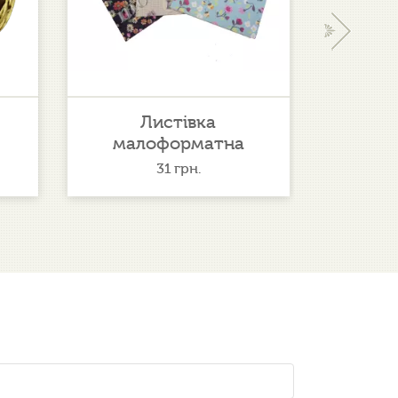
›
Листівка
Яблу
малоформатна
31
грн.