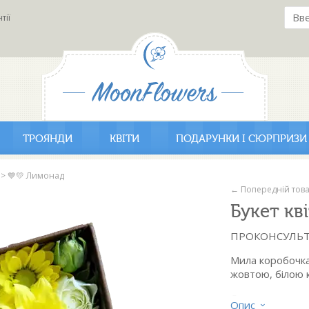
тії
ТРОЯНДИ
КВІТИ
ПОДАРУНКИ І СЮРПРИЗИ
>
💙💛 Лимонад
← Попередній тов
Букет кв
ПРОКОНСУЛЬТ
Мила коробочк
жовтою, білою 
Склад:
Опис