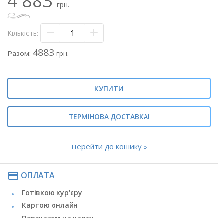
4 883
Склад:
грн.
- 15 білих півоній
- флористичний папір світлий
- атласна стрічка.
Кількість:
Мітки: #букет півоній#букет білих півоній#півонії#білі
4883
Разом:
грн.
півонії#
#композиція з півоніями#півонії в букеті#композиція з
півонії#
КУПИТИ
ТЕРМІНОВА ДОСТАВКА!
Перейти до кошику »
payment
ОПЛАТА
Готівкою кур'єру
Картою онлайн
Переказом на карту