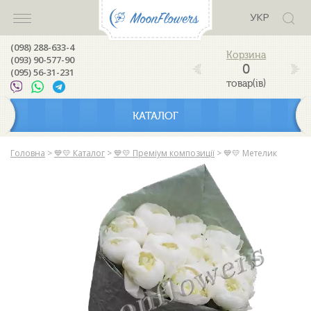
УКР
(098) 288-633-4
(093) 90-577-90
0
(095) 56-31-231
товар(ів)
КАТАЛОГ
Головна
>
💙💛 Каталог
>
💙💛 Преміум композиції
>
💙💛 Метелик