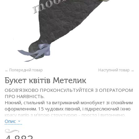
← Попередній товар
Наступний товар →
Букет квітів Метелик
ОБОВ'ЯЗКОВО ПРОКОНСУЛЬТУЙТЕСЯ З ОПЕРАТОРОМ
ПРО НАЯВНІСТЬ.
Ніжний, стильний та витриманий монобукет зі спокійним
оформленням. 15 чудових півоній, і підкреслюючий їхню
красу папір з м'ятою структурою - просто і витончено.
Чудовий подарунок до будь-якої урочистості чи
Опис
романтичного побачення. Діаметр близько 25 см.