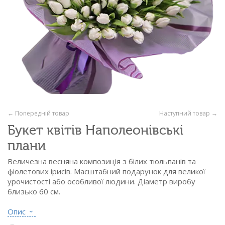
← Попередній товар
Наступний товар →
Букет квітів Наполеонівські
плани
Величезна весняна композиція з білих тюльпанів та
фіолетових ірисів. Масштабний подарунок для великої
урочистості або особливої ​​людини. Діаметр виробу
близько 60 см.
Склад:
Опис
- тюльпан білий - 110 шт.