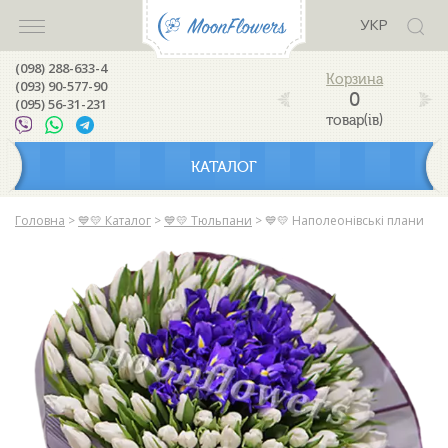
УКР
(098) 288-633-4
(093) 90-577-90
0
(095) 56-31-231
товар(ів)
КАТАЛОГ
Головна
>
💙💛 Каталог
>
💙💛 Тюльпани
>
💙💛 Наполеонівські плани