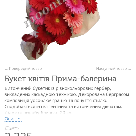
← Попередній товар
Наступний товар →
Букет квітів Прима-балерина
Витончений букетик із різнокольорових гербер,
викладених каскадною технікою. Декорована берграсом
композиція уособлює грацію та почуття стилю.
Сподобається інтелігентним та витонченим дівчатам.
Діаметр виробу близько 20 см.
Опис
Склад:
- гербера різнокольорова - 15 шт.
- берграс - 1/8 пач.