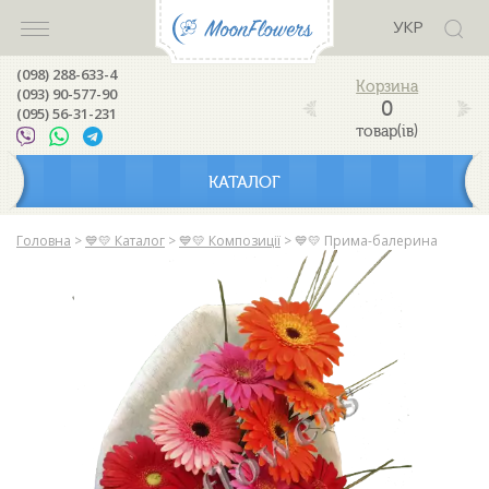
УКР
(098) 288-633-4
(093) 90-577-90
0
(095) 56-31-231
товар(ів)
КАТАЛОГ
Головна
>
💙💛 Каталог
>
💙💛 Композиції
>
💙💛 Прима-балерина