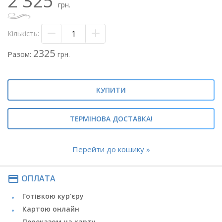
2 325
грн.
- флористичний папір
- атласна стрічка
Кількість:
Теги: #букет гербер#букет з герберами#композиція з
герберами#
2325
Разом:
грн.
КУПИТИ
ТЕРМІНОВА ДОСТАВКА!
Перейти до кошику »
payment
ОПЛАТА
Готівкою кур'єру
Картою онлайн
Переказом на карту