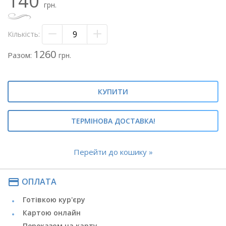
140
грн.
Кількість:
1260
Разом:
грн.
КУПИТИ
ТЕРМІНОВА ДОСТАВКА!
Перейти до кошику »
payment
ОПЛАТА
Готівкою кур'єру
Картою онлайн
Переказом на карту