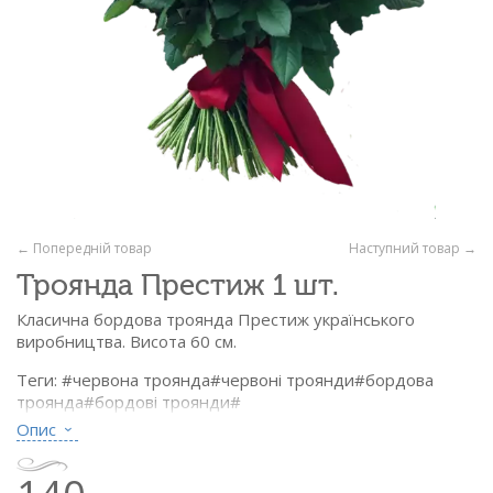
← Попередній товар
Наступний товар →
Троянда Престиж 1 шт.
Класична бордова троянда Престиж українського
виробництва. Висота 60 см.
Теги: #червона троянда#червоні троянди#бордова
троянда#бордові троянди#
#Червона троянда#Червоні троянди#
Опис