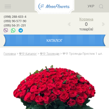
УКР
(098) 288-633-4
(093) 90-577-90
0
(095) 56-31-231
товар(ів)
КАТАЛОГ
Головна
>
💙💛 Каталог
>
💙💛 Троянди
>
💙💛 Троянда Престиж 1 шт.