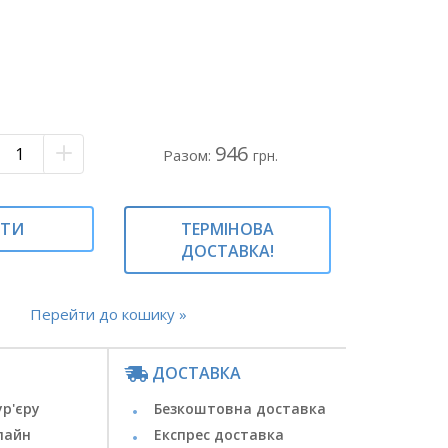
оний - 3 шт.
 - 2 шт.
ий - 2 шт.
на
946
гий букет тюльпанів#недорогий букет з
Разом:
грн.
юджетний букет##бюджетний букет
нокольорові тюльпани#різнокольоровий
пан#тюльпани#
ИТИ
ТЕРМІНОВА
ДОСТАВКА!
Перейти до кошику »
ДОСТАВКА
ур'єру
Безкоштовна доставка
лайн
Експрес доставка