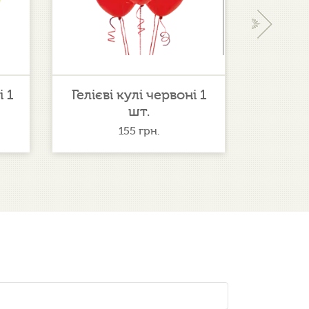
›
і 1
Гелієві кулі червоні 1
Гелієві
шт.
155
грн.