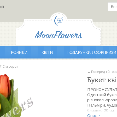
тії
ТРОЯНДИ
КВІТИ
ПОДАРУНКИ І СЮРПРИЗИ
💛 Сім сорок
← Попередній тов
Букет кв
ПРОКОНСУЛЬТ
Одеський букет 
різнокольорови
Пальміри, чудо
близько 20 см.
Опис