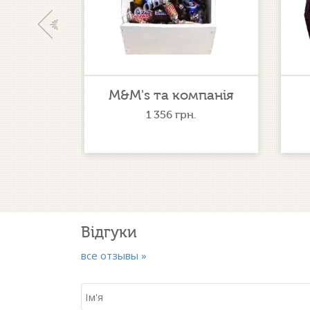
‹
рочка
M&M's та компанія
.
1 356
грн.
Відгуки
все отзывы »