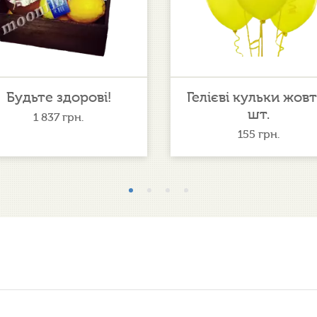
Будьте здорові!
Гелієві кульки жовт
шт.
1 837
грн.
155
грн.