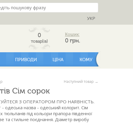
УКР
0
Кошик:
0
грн.
товар(ів)
ПРИВОДИ
ЦІНА
КОМУ
ар
Наступний товар →
ітів Сім сорок
УЙТЕСЯ З ОПЕРАТОРОМ ПРО НАЯВНІСТЬ.
- одеська назва - одеський колорит. Сім
х тюльпанів під кольори прапора південної
ве та стильне поєднання. Діаметр виробу