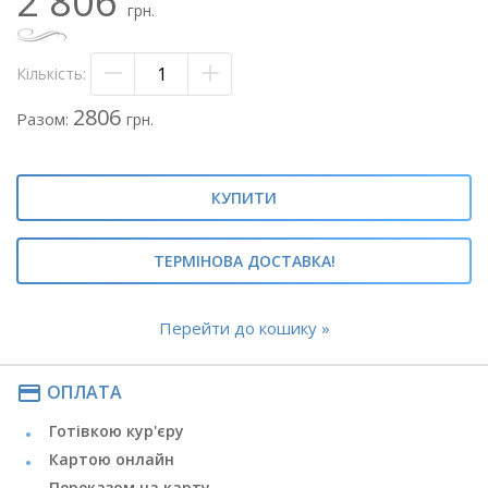
2 806
грн.
- стрічка атласна
Теги: #ромашки#букет ромашок#букет з
Кількість:
ромашками#композиція з ромашками#
#ромашка#букет з ромашок#ромашки в букеті
2806
Разом:
грн.
КУПИТИ
ТЕРМІНОВА ДОСТАВКА!
Перейти до кошику »
payment
ОПЛАТА
Готівкою кур'єру
Картою онлайн
Переказом на карту