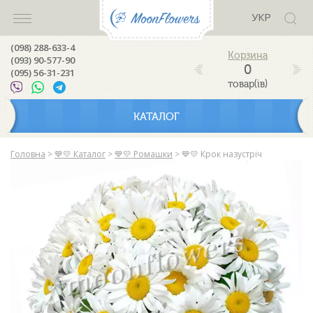
УКР
(098) 288-633-4
(093) 90-577-90
0
(095) 56-31-231
товар(ів)
КАТАЛОГ
Головна
>
💙💛 Каталог
>
💙💛 Ромашки
>
💙💛 Крок назустріч