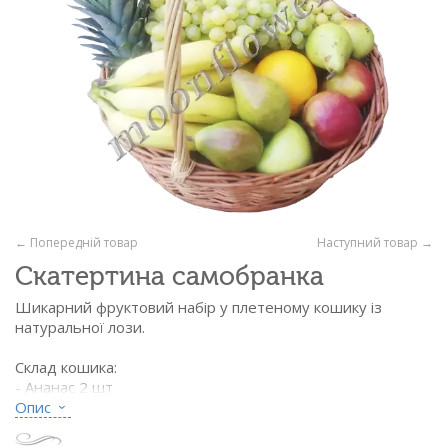
← Попередній товар
Наступний товар →
Скатертина самобранка
Шикарний фруктовий набір у плетеному кошику із
натуральної лози.
Склад кошика:
- Ананас 2 шт
- Виноград світлий 1,5 кг
Опис
- Банани 1,5 кг
- Апельсини 1,5 кг