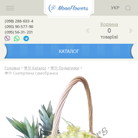
УКР
(098) 288-633-4
(093) 90-577-90
0
(095) 56-31-231
товар(ів)
КАТАЛОГ
Головна
>
💙💛 Каталог
>
💙💛 Подарунки
>
💙💛 Скатертина самобранка