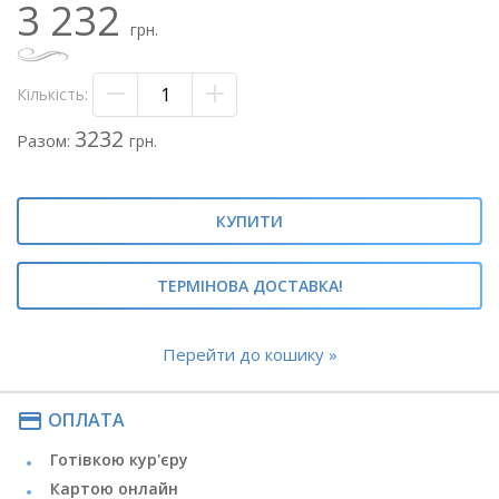
3 232
- Яблука червоні 1 кг
грн.
- Яблука зелені 1 кг
- Груші – 1,5 кг
Кількість:
У СКЛАДІ КОШИКА МОЖЛИВІ ЗАМІНИ НА РІВНОЦІННІ
ЕКВІВАЛЕНТИ!
3232
Разом:
грн.
КУПИТИ
ТЕРМІНОВА ДОСТАВКА!
Перейти до кошику »
payment
ОПЛАТА
Готівкою кур'єру
Картою онлайн