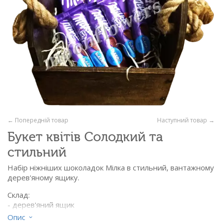
← Попередній товар
Наступний товар →
Букет квітів Солодкий та
стильний
Набір ніжніших шоколадок Мілка в стильний, вантажному
дерев'яному ящику.
Склад:
- дерев'яний ящик
- шоколад Milka - 5 батончиків
Опис