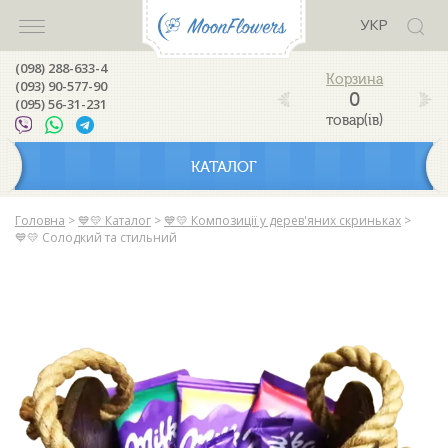
УКР
(098) 288-633-4
(093) 90-577-90
0
(095) 56-31-231
товар(ів)
КАТАЛОГ
Головна
>
💙💛 Каталог
>
💙💛 Композиції у дерев'яних скриньках
>
💙💛 Солодкий та стильний