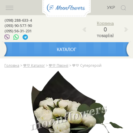
УКР
(098) 288-633-4
(093) 90-577-90
0
(095) 56-31-231
товар(ів)
КАТАЛОГ
Головна
>
💙💛 Каталог
>
💙💛 Півонії
>
💙💛 Супергерой