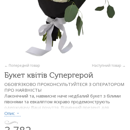
← Попередній товар
Наступний товар →
Букет квітів Супергерой
ОБОВ'ЯЗКОВО ПРОКОНСУЛЬТУЙТЕСЯ З ОПЕРАТОРОМ
ПРО НАЯВНІСТЬ!
Лаконічний та, навмисне наче недбалий букет з білими
півонями та евкаліптом яскраво продемонструють
одержувачу Ваші почуття. Відмінний презент для
ділових жінок. Діаметр виробу близько 25 см.
Опис
Склад: