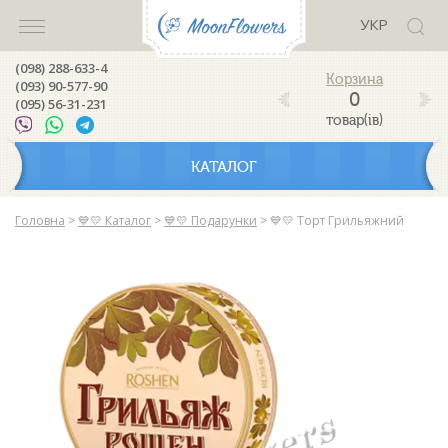
УКР
(098) 288-633-4
(093) 90-577-90
0
(095) 56-31-231
товар(ів)
КАТАЛОГ
Головна
>
💙💛 Каталог
>
💙💛 Подарунки
>
💙💛 Торт Грильяжний