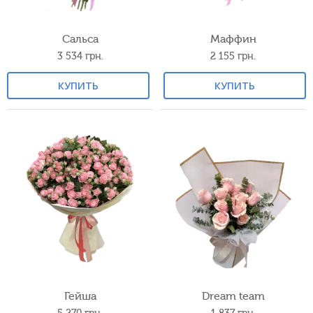
Сальса
Маффин
3 534
грн.
2 155
грн.
КУПИТЬ
КУПИТЬ
Гейша
Dream team