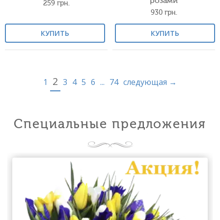
розами
259
грн.
930
грн.
КУПИТЬ
КУПИТЬ
2
1
3
4
5
6
...
74
следующая →
Специальные предложения