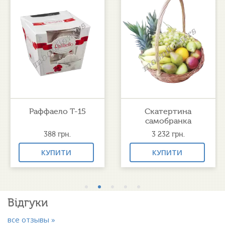
Раффаело Т-15
Скатертина
самобранка
388
грн.
3 232
грн.
КУПИТИ
КУПИТИ
Відгуки
все отзывы »