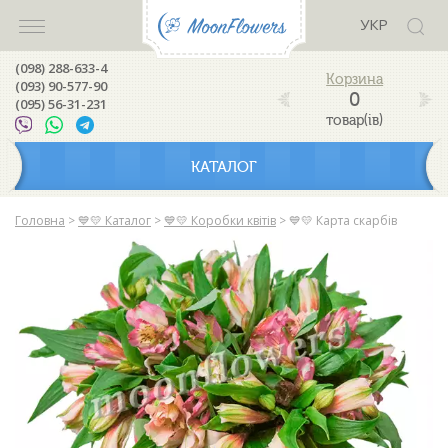
УКР
(098) 288-633-4
(093) 90-577-90
0
(095) 56-31-231
товар(ів)
КАТАЛОГ
Головна
>
💙💛 Каталог
>
💙💛 Коробки квітів
>
💙💛 Карта скарбів