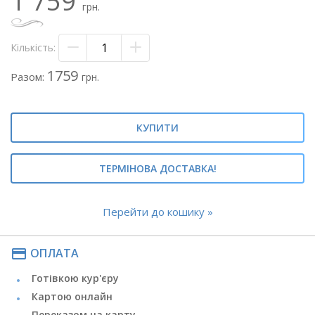
1 759
грн.
- Стрічка атласна 2-х відтінків
Теги: #коробка з альстромеріями#альстромерія в
Кількість:
коробці#капелюшна коробка з альстромеріями#
#альстромерія в коробці#коробка з альстромерією#
1759
Разом:
грн.
КУПИТИ
ТЕРМІНОВА ДОСТАВКА!
Перейти до кошику »
payment
ОПЛАТА
Готівкою кур'єру
Картою онлайн
Переказом на карту