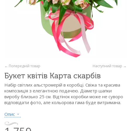
← Попередній товар
Наступний товар →
Букет квітів Карта скарбів
Набір світлих альстромерій в коробці. Свіжа та красива
композиція з елегантною подачею. Діаметр шапки
виробу близько 25 см. Відтінок коробки може не суворо
відповідати фото, але кольорова гама буде витримана.
Склад:
Опис
- альстромерія світла - 11 гіл.
- флористичний оазис
- капелюшна коробка