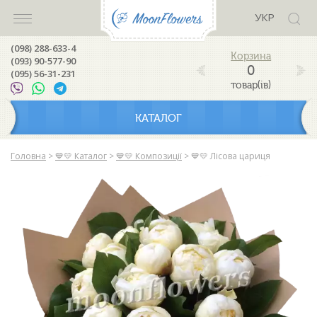
УКР
(098) 288-633-4
(093) 90-577-90
0
(095) 56-31-231
товар(ів)
КАТАЛОГ
Головна
>
💙💛 Каталог
>
💙💛 Композиції
>
💙💛 Лісова цариця