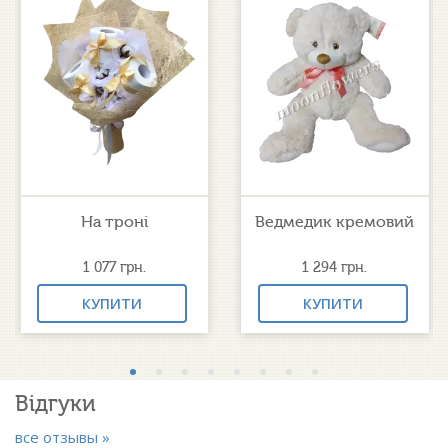
На троні
Ведмедик кремовий
1 077
грн.
1 294
грн.
КУПИТИ
КУПИТИ
Відгуки
все отзывы »