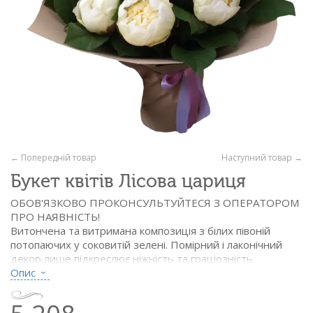
← Попередній товар
Наступний товар →
Букет квітів Лісова цариця
ОБОВ'ЯЗКОВО ПРОКОНСУЛЬТУЙТЕСЯ З ОПЕРАТОРОМ
ПРО НАЯВНІСТЬ!
Витончена та витримана композиція з білих півоній
потопаючих у соковитій зелені. Помірний і лаконічний
декор лише підкреслює ніжність та граціозність
прекрасних півоній. Діаметр виробу близько 30 см.
Опис
Склад: