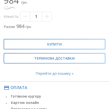
984
грн.
Теги: #букет альстромерій#бюджетний
букет#недорогий букет квітів#
#альстомерії в букеті#букет з альстромерій#букет з
Кількість:
альстромеріями#
984
Разом:
грн.
КУПИТИ
ТЕРМІНОВА ДОСТАВКА!
Перейти до кошику »
payment
ОПЛАТА
Готівкою кур'єру
Картою онлайн
Переказом на карту