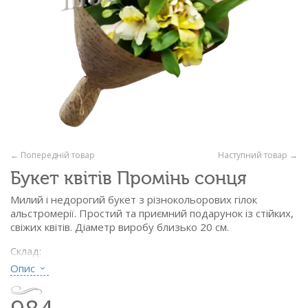
← Попередній товар
Наступний товар →
Букет квітів Промінь сонця
Милий і недорогий букет з різнокольорових гілок
альстромерії. Простий та приємний подарунок із стійких,
свіжих квітів. Діаметр виробу близько 20 см.
Склад:
- альстромерія різнокольорова - 7 гіл.
Опис
- крафт папір із малюнком
- атласна стрічка