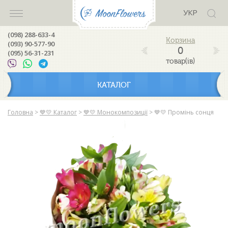
УКР
(098) 288-633-4
(093) 90-577-90
0
(095) 56-31-231
товар(ів)
КАТАЛОГ
Головна
>
💙💛 Каталог
>
💙💛 Монокомпозиції
>
💙💛 Промінь сонця