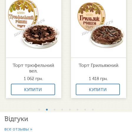
Торт трюфельний
Торт Грильяжний
вел.
1 062
грн.
1 418
грн.
КУПИТИ
КУПИТИ
Відгуки
все отзывы »