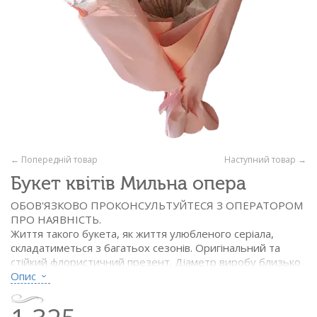
← Попередній товар
Наступний товар →
Букет квітів Мильна опера
ОБОВ'ЯЗКОВО ПРОКОНСУЛЬТУЙТЕСЯ З ОПЕРАТОРОМ
ПРО НАЯВНІСТЬ.
Життя такого букета, як життя улюбленого серіала,
складатиметься з багатьох сезонів. Оригінальний та
стійкий флористичний презент. Діаметр виробу близько
25 см.
Опис
Склад:
- суцвіття бавовни - 3 шт.