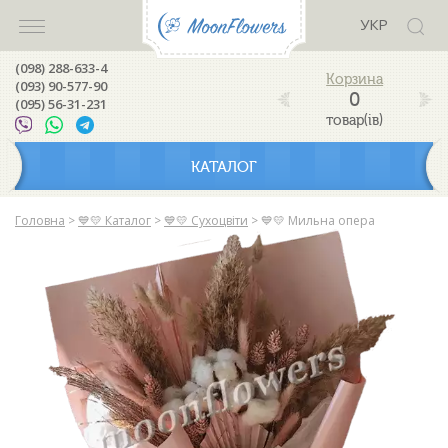
УКР
(098) 288-633-4
(093) 90-577-90
0
(095) 56-31-231
товар(ів)
КАТАЛОГ
Головна
>
💙💛 Каталог
>
💙💛 Сухоцвіти
>
💙💛 Мильна опера