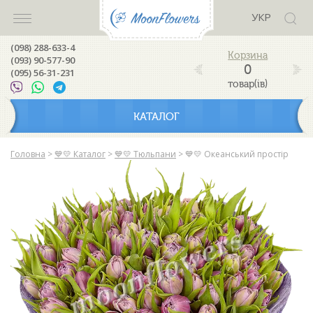
УКР
(098) 288-633-4
(093) 90-577-90
0
(095) 56-31-231
товар(ів)
КАТАЛОГ
Головна
>
💙💛 Каталог
>
💙💛 Тюльпани
>
💙💛 Океанський простір