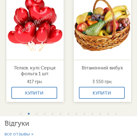
Гелієв. кулі Серця
Вітамінний вибух
фольга 1 шт.
417
грн.
3 550
грн.
КУПИТИ
КУПИТИ
Відгуки
все отзывы »