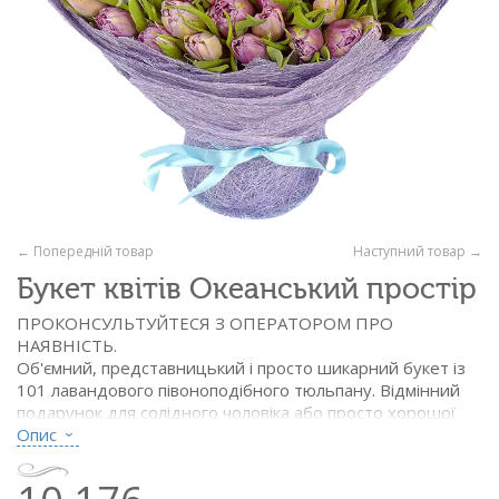
← Попередній товар
Наступний товар →
Букет квітів Океанський простір
ПРОКОНСУЛЬТУЙТЕСЯ З ОПЕРАТОРОМ ПРО
НАЯВНІСТЬ.
Об'ємний, представницький і просто шикарний букет із
101 лавандового півоноподібного тюльпану. Відмінний
подарунок для солідного чоловіка або просто хорошої
людини. Діаметр виробу близько 55 см.
Опис
Склад: