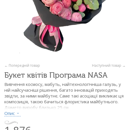
← Попередній товар
Наступний товар →
Букет квітів Програма NASA
Вивчення космосу, мабуть, найтехнологічніша галузь, у
ній найсучасніші рішення, багато інновацій приходять
звідти, за ними майбутнє. Саме такі асоціації викликає ця
композиція, такою бачиться флористика майбутнього.
Діаметр виробу близько 25 см.
Опис
Склад:
- кущові піоновид. троянда рожева - 5 гіл.