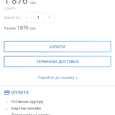
1 876
- евкаліпт - 1/4 пак.
грн.
- флористичний папір чорний
- стрічка атласна
Кількість:
Теги: #півоноподібні троянди#троянди в чорному
папері#рози з евкаліптом#букет півоновидних
1876
Разом:
грн.
троянд#Сільва Пінк#
КУПИТИ
ТЕРМІНОВА ДОСТАВКА!
Перейти до кошику »
payment
ОПЛАТА
Готівкою кур'єру
Картою онлайн
Переказом на карту