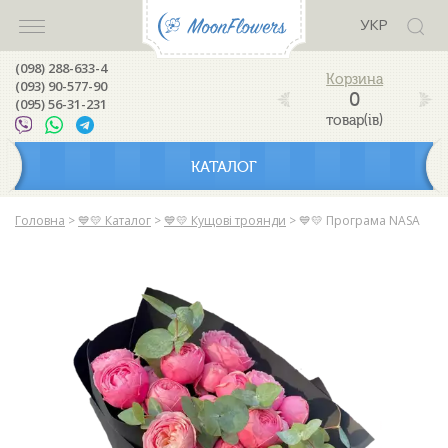
УКР
(098) 288-633-4
(093) 90-577-90
0
(095) 56-31-231
товар(ів)
КАТАЛОГ
Головна
>
💙💛 Каталог
>
💙💛 Кущові троянди
>
💙💛 Програма NASA