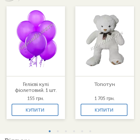
Гелієві кулі
Топотун
фіолетовий. 1 шт.
155
грн.
1 705
грн.
КУПИТИ
КУПИТИ