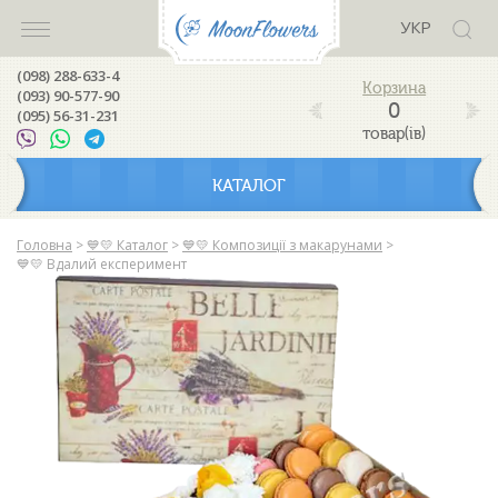
УКР
(098) 288-633-4
(093) 90-577-90
0
(095) 56-31-231
товар(ів)
КАТАЛОГ
Головна
>
💙💛 Каталог
>
💙💛 Композиції з макарунами
>
💙💛 Вдалий експеримент