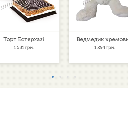
Торт Естерхазі
Ведмедик кремов
1 581
грн.
1 294
грн.