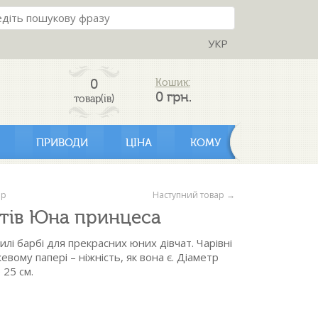
УКР
0
Кошик:
0
грн.
товар(ів)
ПРИВОДИ
ЦІНА
КОМУ
ар
Наступний товар →
ітів Юна принцеса
илі барбі для прекрасних юних дівчат. Чарівні
вому папері – ніжність, як вона є. Діаметр
 25 см.
вий - 19 шт.