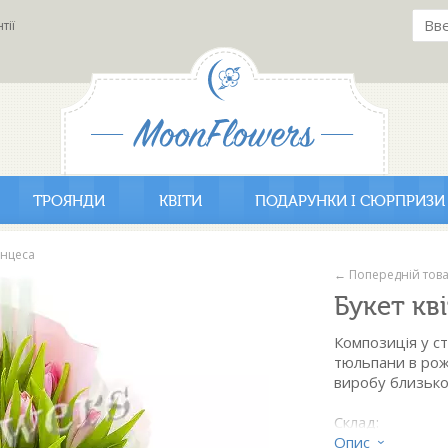
тії
ТРОЯНДИ
КВІТИ
ПОДАРУНКИ І СЮРПРИЗИ
инцеса
← Попередній тов
Букет кв
Композиція у ст
тюльпани в роже
виробу близько
Склад:
- тюльпан роже
Опис