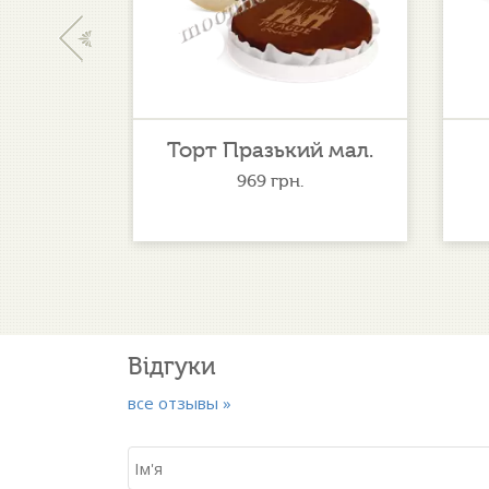
‹
т вел.
Торт Празький мал.
.
969
грн.
Відгуки
все отзывы »