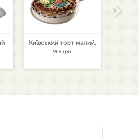
›
ий
Київський торт малий.
Солодк
969
грн.