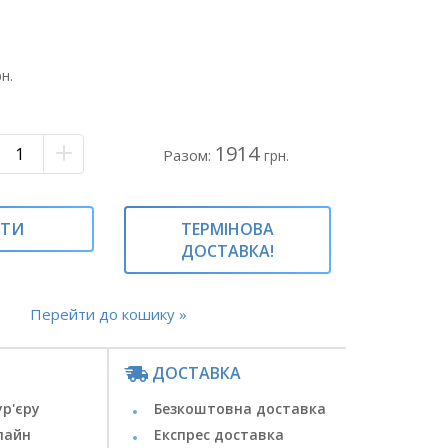
 папір рожевий
на
тюльпанів#композиція з
рн.
асивий букет тюльпанів#
ани#букет рожевих тюльпанів#композиція з
1914
Разом:
грн.
ИТИ
ТЕРМІНОВА
ДОСТАВКА!
Перейти до кошику »
ДОСТАВКА
ур'єру
Безкоштовна доставка
лайн
Експрес доставка