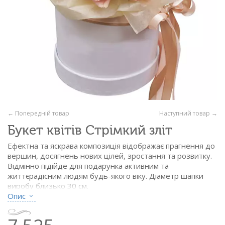
← Попередній товар
Наступний товар →
Букет квітів Стрімкий зліт
Ефектна та яскрава композиція відображає прагнення до
вершин, досягнень нових цілей, зростання та розвитку.
Відмінно підійде для подарунка активним та
життєрадісним людям будь-якого віку. Діаметр шапки
виробу близько 30 см.
Опис
Склад:
- троянда пионовидн. рожева - 15 шт.
- евкаліпт - 1/2 пак.