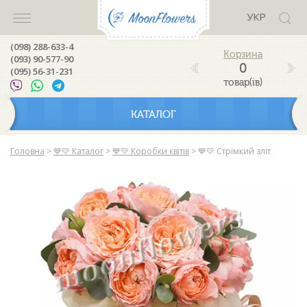
УКР
(098) 288-633-4
(093) 90-577-90
0
(095) 56-31-231
товар(ів)
КАТАЛОГ
Головна
>
💙💛 Каталог
>
💙💛 Коробки квітів
>
💙💛 Стрімкий зліт