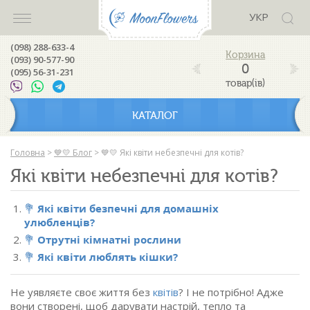
УКР
(098) 288-633-4
(093) 90-577-90
0
(095) 56-31-231
товар(ів)
КАТАЛОГ
Головна
>
💙💛 Блог
>
💙💛 Які квіти небезпечні для котів?
Які квіти небезпечні для котів?
💐
Які квіти безпечні для домашніх
улюбленців?
💐
Отрутні кімнатні рослини
💐
Які квіти люблять кішки?
Не уявляєте своє життя без
квітів
? І не потрібно! Адже
вони створені, щоб дарувати настрій, тепло та