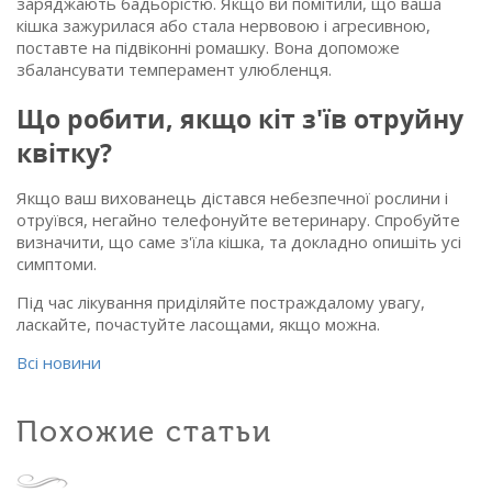
заряджають бадьорістю. Якщо ви помітили, що ваша
кішка зажурилася або стала нервовою і агресивною,
поставте на підвіконні ромашку. Вона допоможе
збалансувати темперамент улюбленця.
Що робити, якщо кіт з'їв отруйну
квітку?
Якщо ваш вихованець дістався небезпечної рослини і
отруївся, негайно телефонуйте ветеринару. Спробуйте
визначити, що саме з'їла кішка, та докладно опишіть усі
симптоми.
Під час лікування приділяйте постраждалому увагу,
ласкайте, почастуйте ласощами, якщо можна.
Всі новини
Похожие статьи