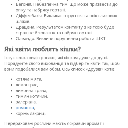
Бегонія. Небезпечна тим, що може призвести до
опіку та набряку гортані.
Діффенбахія. Викликає отруєння та опік слизових
шляхів.
Драцена. Результатом контакту з квіткою буде
страшне блювання та набряк гортані.
Олеандр. Викличе порушення роботи ШКТ.
Які квіти люблять кішки?
Існує кілька видів рослин, які кішкам дуже до душі.
Порадуйте свого вихованця та підберіть квіти так, щоб
вони подобалися вам обом. Ось список «друзів» котів:
котяча м'ята,
лемонграс,
лимонна трава,
тим'ян котячий,
валеріана,
ромашка
,
корінь лакриці.
Перераховані рослини мають яскравий аромат і