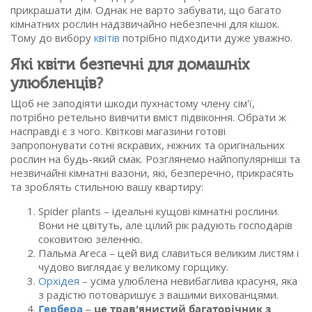
прикрашати дім. Однак не варто забувати, що багато
кімнатних рослин надзвичайно небезпечні для кішок.
Тому до вибору
квітів
потрібно підходити дуже уважно.
Які квіти безпечні для домашніх
улюбленців?
Щоб не заподіяти шкоди пухнастому члену сім'ї,
потрібно ретельно вивчити вміст підвіконня. Обрати ж
насправді є з чого. Квіткові магазини готові
запропонувати сотні яскравих, ніжних та оригінальних
рослин на будь-який смак. Розглянемо найпопулярніші та
незвичайні кімнатні вазони, які, безперечно, прикрасять
та зроблять стильною вашу квартиру:
Spider plants – ідеальні кущові кімнатні рослини.
Вони не цвітуть, але цілий рік радують господарів
соковитою зеленню.
Пальма Areca – цей вид славиться великим листям і
чудово виглядає у великому горщику.
Орхідея
– усіма улюблена невибаглива красуня, яка
з радістю потоваришує з вашими вихованцями.
Гербера
– це трав'янистий багаторічник з