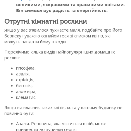
великими, яскравими та красивими квітами.
Він символізує радість та енергійність.
Отрутні кімнатні рослини
Якщо у вас з'явилося пухнасте маля, подбайте про його
безпеку і уважно ознайомтеся зі списком квітів, які
можуть завдати йому шкоди.
Перелічимо кілька видів найпопулярніших домашніх
рослин:
гіпсофіла,
азалія,
стріліція,
бегонія,
алое віра,
клематис.
Якщо ви власник таких квітів, кота у вашому будинку не
повинно бути:
Азалія. Речовина, яка міститься в ній, може
призвести до зупинки серця.