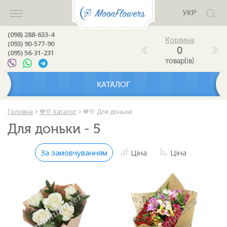
УКР
(098) 288-633-4
(093) 90-577-90
0
(095) 56-31-231
товар(ів)
КАТАЛОГ
Головна
>
💙💛 Каталог
>
💙💛 Для доньки
Для доньки - 5
За замовчуванням
Ціна
Ціна