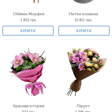
Обійми Морфея
Нитки кохання
1 852
грн.
10 811
грн.
КУПИТИ
КУПИТИ
Красива істория
Пірует