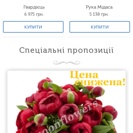
Гвардієць
Рука Мідаса
6 975
грн.
5 138
грн.
КУПИТИ
КУПИТИ
Спеціальні пропозиції