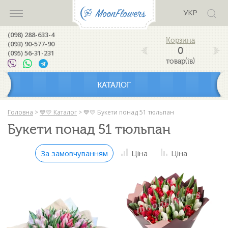
УКР
(098) 288-633-4
(093) 90-577-90
0
(095) 56-31-231
товар(ів)
КАТАЛОГ
Головна
>
💙💛 Каталог
>
💙💛 Букети понад 51 тюльпан
Букети понад 51 тюльпан
За замовчуванням
Ціна
Ціна