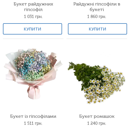
Букет райдужних
Райдужні гіпсофіли в
гіпсофіл
букеті
1 031
грн.
1 860
грн.
КУПИТИ
КУПИТИ
Букет із гіпсофілами
Букет ромашок
1 511
грн.
1 240
грн.