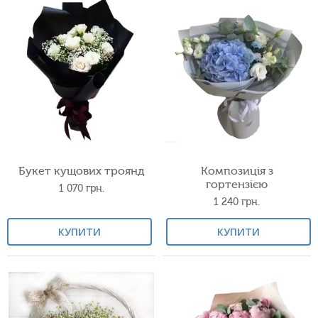
Букет кущових троянд
Композиція з
гортензією
1 070
грн.
1 240
грн.
КУПИТИ
КУПИТИ