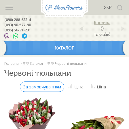
УКР
(098) 288-633-4
(093) 90-577-90
0
(095) 56-31-231
товар(ів)
КАТАЛОГ
Головна
>
💙💛 Каталог
>
💙💛 Червоні тюльпани
Червоні тюльпани
За замовчуванням
Ціна
Ціна