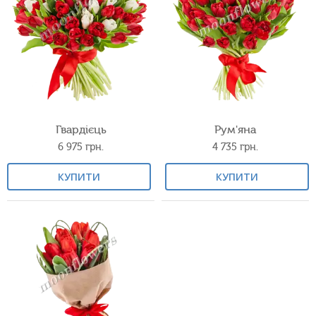
Гвардієць
Рум'яна
6 975
грн.
4 735
грн.
КУПИТИ
КУПИТИ