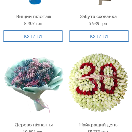
Вищий пілотаж
Забута схованка
8 207
грн.
5 929
грн.
КУПИТИ
КУПИТИ
Дерево пізнання
Найкращий день