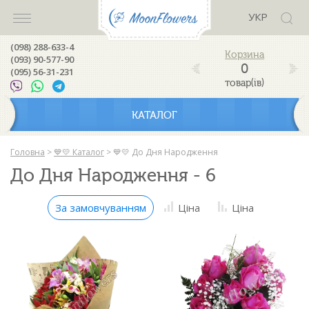
УКР
(098) 288-633-4
(093) 90-577-90
0
(095) 56-31-231
товар(ів)
КАТАЛОГ
Головна
>
💙💛 Каталог
>
💙💛 До Дня Народження
До Дня Народження - 6
За замовчуванням
Ціна
Ціна