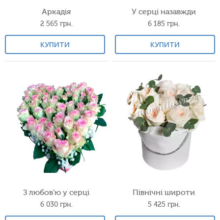
Аркадія
У серці назавжди
2 565
грн.
6 185
грн.
КУПИТИ
КУПИТИ
З любов'ю у серці
Північні широти
6 030
грн.
5 425
грн.