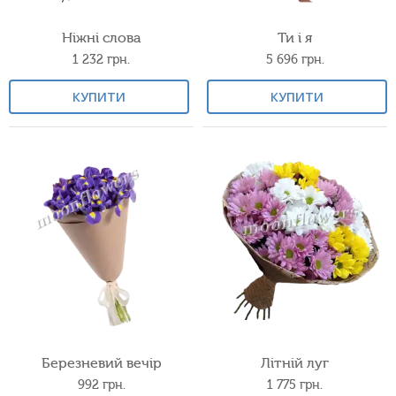
Ніжні слова
Ти і я
1 232
грн.
5 696
грн.
КУПИТИ
КУПИТИ
Березневий вечір
Літній луг
992
грн.
1 775
грн.